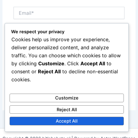
Email*
We respect your privacy
Website
Cookies help us improve your experience,
deliver personalized content, and analyze
traffic. You can choose which cookies to allow
Save my name, email, and website in this browser
by clicking
Customize
. Click
Accept All
to
for the next time I comment.
consent or
Reject All
to decline non-essential
cookies.
Customize
Reject All
Accept All