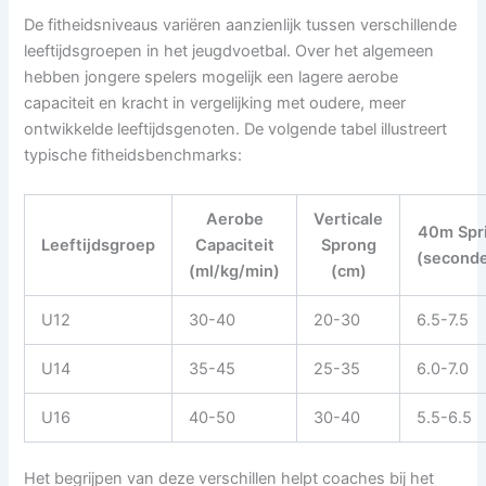
De fitheidsniveaus variëren aanzienlijk tussen verschillende
leeftijdsgroepen in het jeugdvoetbal. Over het algemeen
hebben jongere spelers mogelijk een lagere aerobe
capaciteit en kracht in vergelijking met oudere, meer
ontwikkelde leeftijdsgenoten. De volgende tabel illustreert
typische fitheidsbenchmarks:
Aerobe
Verticale
40m Spr
Leeftijdsgroep
Capaciteit
Sprong
(second
(ml/kg/min)
(cm)
U12
30-40
20-30
6.5-7.5
U14
35-45
25-35
6.0-7.0
U16
40-50
30-40
5.5-6.5
Het begrijpen van deze verschillen helpt coaches bij het